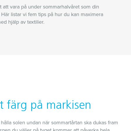
ligt att vara på under sommarhalvåret som din
. Här listar vi fem tips på hur du kan maximera
d hjälp av textilier.
t färg på markisen
att hålla solen undan när sommartårtan ska dukas fram
färgen du väljer på tyget kommer att påverka hela