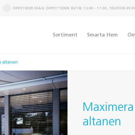
ÖPPETIDER IDAG: ÖPPETTIDER: BUTIK 13.00 - 17.00, TELEFON 09.00
Sortiment
Smarta Hem
Om
å altanen
Maximera 
altanen