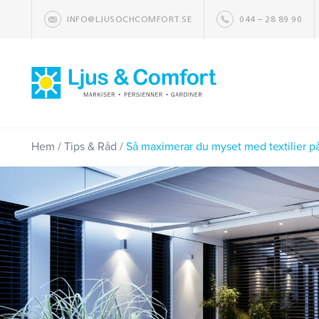
INFO@LJUSOCHCOMFORT.SE
044 – 28 89 90
Hem
/
Tips & Råd
/
Så maximerar du myset med textilier p