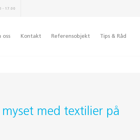
 - 17.00
Sortiment
Smarta Hem
 oss
Kontakt
Referensobjekt
Om oss
Tips & Råd
Kontakt
Referensobjekt
Tips & Råd
myset med textilier på