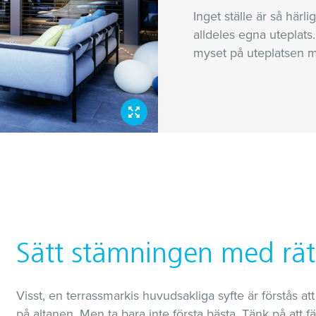
Inget ställe är så här
alldeles egna uteplats
myset på uteplatsen me
Sätt stämningen med rät
Visst, en terrassmarkis huvudsakliga syfte är förstås 
på altanen. Men ta bara inte första bästa. Tänk på att 