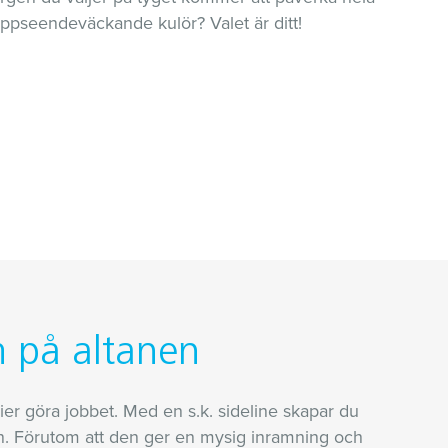
 uppseendeväckande kulör? Valet är ditt!
m på altanen
lier göra jobbet. Med en s.k. sideline skapar du
en. Förutom att den ger en mysig inramning och