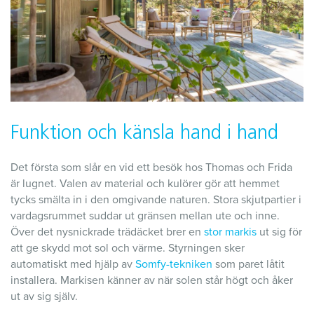
Funktion och känsla hand i hand
Det första som slår en vid ett besök hos Thomas och Frida
är lugnet. Valen av material och kulörer gör att hemmet
tycks smälta in i den omgivande naturen. Stora skjutpartier i
vardagsrummet suddar ut gränsen mellan ute och inne.
Över det nysnickrade trädäcket brer en
stor markis
ut sig för
att ge skydd mot sol och värme. Styrningen sker
automatiskt med hjälp av
Somfy-tekniken
som paret låtit
installera. Markisen känner av när solen står högt och åker
ut av sig själv.