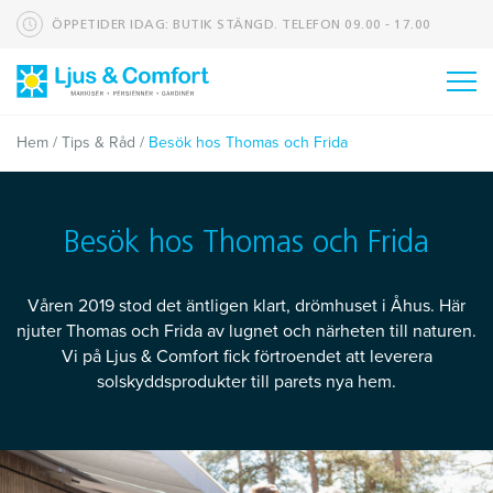
ÖPPETIDER IDAG: BUTIK STÄNGD. TELEFON 09.00 - 17.00
Sortiment
Smarta Hem
Om oss
Hem
/
Tips & Råd
/
Besök hos Thomas och Frida
Kontakt
Referensobjekt
Besök hos Thomas och Frida
Tips & Råd
Våren 2019 stod det äntligen klart, drömhuset i Åhus. Här
njuter Thomas och Frida av lugnet och närheten till naturen.
Vi på Ljus & Comfort fick förtroendet att leverera
solskyddsprodukter till parets nya hem.